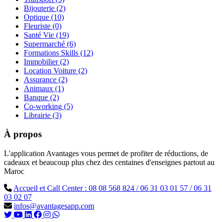
Bijouterie
(2)
Optique
(10)
Fleuriste
(0)
Santé Vie
(19)
Supermarché
(6)
Formations Skills
(12)
Immobilier
(2)
Location Voiture
(2)
Assurance
(2)
Animaux
(1)
Banque
(2)
Co-working
(5)
Librairie
(3)
À propos
L'application Avantages vous permet de profiter de réductions, de
cadeaux et beaucoup plus chez des centaines d'enseignes partout au
Maroc
Accueil et Call Center : 08 08 568 824 / 06 31 03 01 57 / 06 31
03 02 07
infos@avantagesapp.com