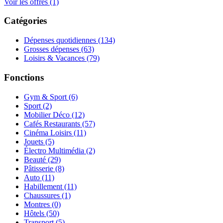
Voir les offres (1)
Catégories
Dépenses quotidiennes
(134)
Grosses dépenses
(63)
Loisirs & Vacances
(79)
Fonctions
Gym & Sport
(6)
Sport
(2)
Mobilier Déco
(12)
Cafés Restaurants
(57)
Cinéma Loisirs
(11)
Jouets
(5)
Électro Multimédia
(2)
Beauté
(29)
Pâtisserie
(8)
Auto
(11)
Habillement
(11)
Chaussures
(1)
Montres
(0)
Hôtels
(50)
Transport
(5)