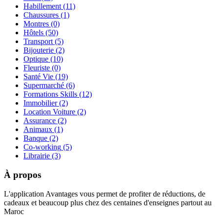
Habillement
(11)
Chaussures
(1)
Montres
(0)
Hôtels
(50)
Transport
(5)
Bijouterie
(2)
Optique
(10)
Fleuriste
(0)
Santé Vie
(19)
Supermarché
(6)
Formations Skills
(12)
Immobilier
(2)
Location Voiture
(2)
Assurance
(2)
Animaux
(1)
Banque
(2)
Co-working
(5)
Librairie
(3)
À propos
L'application Avantages vous permet de profiter de réductions, de
cadeaux et beaucoup plus chez des centaines d'enseignes partout au
Maroc