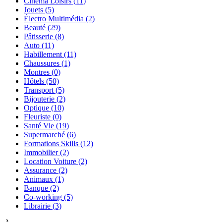
Cinéma Loisirs
(11)
Jouets
(5)
Électro Multimédia
(2)
Beauté
(29)
Pâtisserie
(8)
Auto
(11)
Habillement
(11)
Chaussures
(1)
Montres
(0)
Hôtels
(50)
Transport
(5)
Bijouterie
(2)
Optique
(10)
Fleuriste
(0)
Santé Vie
(19)
Supermarché
(6)
Formations Skills
(12)
Immobilier
(2)
Location Voiture
(2)
Assurance
(2)
Animaux
(1)
Banque
(2)
Co-working
(5)
Librairie
(3)