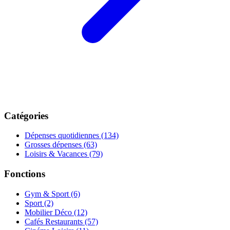
Catégories
Dépenses quotidiennes
(134)
Grosses dépenses
(63)
Loisirs & Vacances
(79)
Fonctions
Gym & Sport
(6)
Sport
(2)
Mobilier Déco
(12)
Cafés Restaurants
(57)