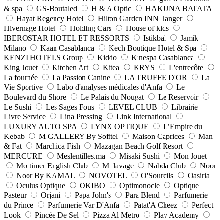
& spa
GS-Boutaled
H & A Optic
HAKUNA BATATA
Hayat Regency Hotel
Hilton Garden INN Tanger
Hivernage Hotel
Holding Cars
House of kids
IBEROSTAR HOTEL ET RESSORTS
Istikbal
Jamik
Milano
Kaan Casablanca
Kech Boutique Hotel & Spa
KENZI HOTELS Group
Kiddo
Kinespa Casablanca
King Jouet
Kitchen Art
Kitea
KRYS
L'entrecôte
La fournée
La Passion Canine
LA TRUFFE D'OR
La
Vie Sportive
Labo d'analyses médicales d'Anfa
Le
Boulevard du Shore
Le Palais du Nougat
Le Reservoir
Le Sushi
Les Sages Fous
LEVEL CLUB
Librairie
Livre Service
Lina Pressing
Link International
LUXURY AUTO SPA
LYNX OPTIQUE
L’Empire du
Kebab
M GALLERY By Sofitel
Maison Caprices
Man
& Fat
Marchica Fish
Mazagan Beach Golf Resort
MERCURE
Meslentilles.ma
Misaki Sushi
Mon Jouet
Mortimer English Club
Mr lavage
Nabda Club
Noor
Noor By KAMAL
NOVOTEL
O'Sourcils
Oasiria
Oculus Optique
OKIBO
Optimonocle
Optique
Pasteur
Orjani
Papa John's
Para Blend
Parfumerie
du Prince
Parfumerie Var D'Anfa
Patat'A Cheez
Perfect
Look
Pincée De Sel
Pizza Al Metro
Play Academy