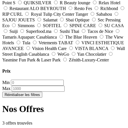
Point S
QUIKSILVER
R Beauty lounge
Relax Hotel
Restaurant ALO BEYROUTH
Resto Fes
Richbond
RIP CURL
Royal Tulip City Center Tanger
Sabahou
SAJOU JOUETS
Salamat
Sbai Optique
Sec Pressing
Eco
Simmons
SOFITEL
SPINE CARE
SU CASA
Suiji
Superfood.ma
Sushi Thai
Tacos de Nice
Tamaris Aquaparc Casablanca
The Blue Heaven
The View
Hotels
Tula
Vetements TABAT
VINCI ESTHETIQUE
AVANCEE
Vision Health Care
VISTA BLANCA
Wall
Street English Casablanca
WeGo
Yan Chocolatier
Yasmine Fun Park & Laser Park
Zénith-Luxury-Center
Prix
Min
Max
Réinitialiser les filtres
Nos Offres
3 offres trouvées