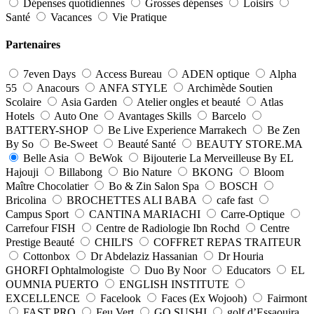
Dépenses quotidiennes
Grosses dépenses
Loisirs
Santé
Vacances
Vie Pratique
Partenaires
7even Days
Access Bureau
ADEN optique
Alpha
55
Anacours
ANFA STYLE
Archimède Soutien
Scolaire
Asia Garden
Atelier ongles et beauté
Atlas
Hotels
Auto One
Avantages Skills
Barcelo
BATTERY-SHOP
Be Live Experience Marrakech
Be Zen
By So
Be-Sweet
Beauté Santé
BEAUTY STORE.MA
Belle Asia
BeWok
Bijouterie La Merveilleuse By EL
Hajouji
Billabong
Bio Nature
BKONG
Bloom
Maître Chocolatier
Bo & Zin Salon Spa
BOSCH
Bricolina
BROCHETTES ALI BABA
cafe fast
Campus Sport
CANTINA MARIACHI
Carre-Optique
Carrefour FISH
Centre de Radiologie Ibn Rochd
Centre
Prestige Beauté
CHILI'S
COFFRET REPAS TRAITEUR
Cottonbox
Dr Abdelaziz Hassanian
Dr Houria
GHORFI Ophtalmologiste
Duo By Noor
Educators
EL
OUMNIA PUERTO
ENGLISH INSTITUTE
EXCELLENCE
Facelook
Faces (Ex Wojooh)
Fairmont
FAST PRO
Feu Vert
GO SUSHI
golf d’Essaouira