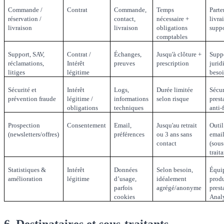
Commande /
Contrat
Commande,
Temps
Parte
réservation /
contact,
nécessaire +
livra
livraison
livraison
obligations
supp
comptables
Support, SAV,
Contrat /
Échanges,
Jusqu'à clôture +
Suppo
réclamations,
Intérêt
preuves
prescription
jurid
litiges
légitime
beso
Sécurité et
Intérêt
Logs,
Durée limitée
Sécur
prévention fraude
légitime /
informations
selon risque
prest
obligations
techniques
anti-
Prospection
Consentement
Email,
Jusqu'au retrait
Outil
(newsletters/offres)
préférences
ou 3 ans sans
emai
contact
(sous
traita
Statistiques &
Intérêt
Données
Selon besoin,
Équi
amélioration
légitime
d’usage,
idéalement
produ
parfois
agrégé/anonyme
prest
cookies
Anal
6. Destinataires et sous-traitants