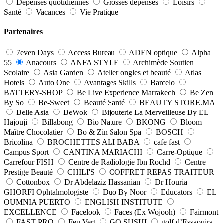
Dépenses quotidiennes
Grosses dépenses
Loisirs
Santé
Vacances
Vie Pratique
Partenaires
7even Days
Access Bureau
ADEN optique
Alpha
55
Anacours
ANFA STYLE
Archimède Soutien
Scolaire
Asia Garden
Atelier ongles et beauté
Atlas
Hotels
Auto One
Avantages Skills
Barcelo
BATTERY-SHOP
Be Live Experience Marrakech
Be Zen
By So
Be-Sweet
Beauté Santé
BEAUTY STORE.MA
Belle Asia
BeWok
Bijouterie La Merveilleuse By EL
Hajouji
Billabong
Bio Nature
BKONG
Bloom
Maître Chocolatier
Bo & Zin Salon Spa
BOSCH
Bricolina
BROCHETTES ALI BABA
cafe fast
Campus Sport
CANTINA MARIACHI
Carre-Optique
Carrefour FISH
Centre de Radiologie Ibn Rochd
Centre
Prestige Beauté
CHILI'S
COFFRET REPAS TRAITEUR
Cottonbox
Dr Abdelaziz Hassanian
Dr Houria
GHORFI Ophtalmologiste
Duo By Noor
Educators
EL
OUMNIA PUERTO
ENGLISH INSTITUTE
EXCELLENCE
Facelook
Faces (Ex Wojooh)
Fairmont
FAST PRO
Feu Vert
GO SUSHI
golf d’Essaouira