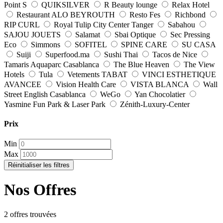
Point S
QUIKSILVER
R Beauty lounge
Relax Hotel
Restaurant ALO BEYROUTH
Resto Fes
Richbond
RIP CURL
Royal Tulip City Center Tanger
Sabahou
SAJOU JOUETS
Salamat
Sbai Optique
Sec Pressing
Eco
Simmons
SOFITEL
SPINE CARE
SU CASA
Suiji
Superfood.ma
Sushi Thai
Tacos de Nice
Tamaris Aquaparc Casablanca
The Blue Heaven
The View
Hotels
Tula
Vetements TABAT
VINCI ESTHETIQUE
AVANCEE
Vision Health Care
VISTA BLANCA
Wall
Street English Casablanca
WeGo
Yan Chocolatier
Yasmine Fun Park & Laser Park
Zénith-Luxury-Center
Prix
Min
Max
Réinitialiser les filtres
Nos Offres
2 offres trouvées