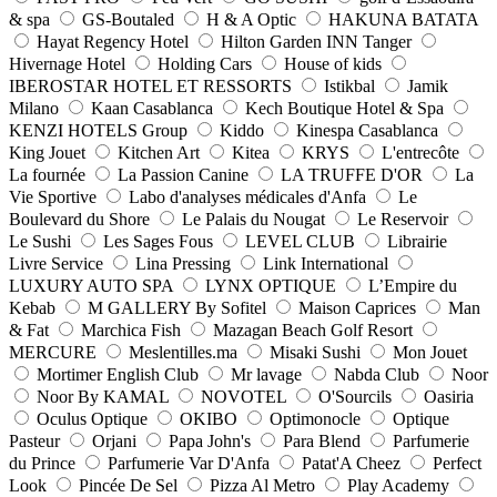
& spa
GS-Boutaled
H & A Optic
HAKUNA BATATA
Hayat Regency Hotel
Hilton Garden INN Tanger
Hivernage Hotel
Holding Cars
House of kids
IBEROSTAR HOTEL ET RESSORTS
Istikbal
Jamik
Milano
Kaan Casablanca
Kech Boutique Hotel & Spa
KENZI HOTELS Group
Kiddo
Kinespa Casablanca
King Jouet
Kitchen Art
Kitea
KRYS
L'entrecôte
La fournée
La Passion Canine
LA TRUFFE D'OR
La
Vie Sportive
Labo d'analyses médicales d'Anfa
Le
Boulevard du Shore
Le Palais du Nougat
Le Reservoir
Le Sushi
Les Sages Fous
LEVEL CLUB
Librairie
Livre Service
Lina Pressing
Link International
LUXURY AUTO SPA
LYNX OPTIQUE
L’Empire du
Kebab
M GALLERY By Sofitel
Maison Caprices
Man
& Fat
Marchica Fish
Mazagan Beach Golf Resort
MERCURE
Meslentilles.ma
Misaki Sushi
Mon Jouet
Mortimer English Club
Mr lavage
Nabda Club
Noor
Noor By KAMAL
NOVOTEL
O'Sourcils
Oasiria
Oculus Optique
OKIBO
Optimonocle
Optique
Pasteur
Orjani
Papa John's
Para Blend
Parfumerie
du Prince
Parfumerie Var D'Anfa
Patat'A Cheez
Perfect
Look
Pincée De Sel
Pizza Al Metro
Play Academy