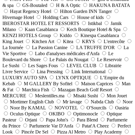
& spa
GS-Boutaled
H & A Optic
HAKUNA BATATA
Hayat Regency Hotel
Hilton Garden INN Tanger
Hivernage Hotel
Holding Cars
House of kids
IBEROSTAR HOTEL ET RESSORTS
Istikbal
Jamik
Milano
Kaan Casablanca
Kech Boutique Hotel & Spa
KENZI HOTELS Group
Kiddo
Kinespa Casablanca
King Jouet
Kitchen Art
Kitea
KRYS
L'entrecôte
La fournée
La Passion Canine
LA TRUFFE D'OR
La
Vie Sportive
Labo d'analyses médicales d'Anfa
Le
Boulevard du Shore
Le Palais du Nougat
Le Reservoir
Le Sushi
Les Sages Fous
LEVEL CLUB
Librairie
Livre Service
Lina Pressing
Link International
LUXURY AUTO SPA
LYNX OPTIQUE
L’Empire du
Kebab
M GALLERY By Sofitel
Maison Caprices
Man
& Fat
Marchica Fish
Mazagan Beach Golf Resort
MERCURE
Meslentilles.ma
Misaki Sushi
Mon Jouet
Mortimer English Club
Mr lavage
Nabda Club
Noor
Noor By KAMAL
NOVOTEL
O'Sourcils
Oasiria
Oculus Optique
OKIBO
Optimonocle
Optique
Pasteur
Orjani
Papa John's
Para Blend
Parfumerie
du Prince
Parfumerie Var D'Anfa
Patat'A Cheez
Perfect
Look
Pincée De Sel
Pizza Al Metro
Play Academy