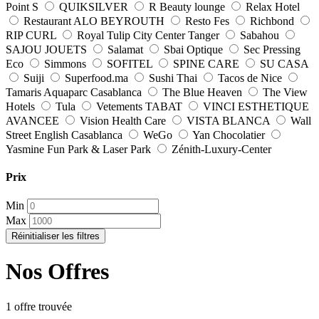
Point S
QUIKSILVER
R Beauty lounge
Relax Hotel
Restaurant ALO BEYROUTH
Resto Fes
Richbond
RIP CURL
Royal Tulip City Center Tanger
Sabahou
SAJOU JOUETS
Salamat
Sbai Optique
Sec Pressing
Eco
Simmons
SOFITEL
SPINE CARE
SU CASA
Suiji
Superfood.ma
Sushi Thai
Tacos de Nice
Tamaris Aquaparc Casablanca
The Blue Heaven
The View
Hotels
Tula
Vetements TABAT
VINCI ESTHETIQUE
AVANCEE
Vision Health Care
VISTA BLANCA
Wall
Street English Casablanca
WeGo
Yan Chocolatier
Yasmine Fun Park & Laser Park
Zénith-Luxury-Center
Prix
Min
Max
Réinitialiser les filtres
Nos Offres
1 offre trouvée