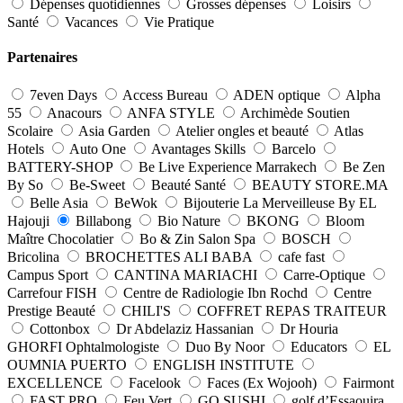
Dépenses quotidiennes
Grosses dépenses
Loisirs
Santé
Vacances
Vie Pratique
Partenaires
7even Days
Access Bureau
ADEN optique
Alpha
55
Anacours
ANFA STYLE
Archimède Soutien
Scolaire
Asia Garden
Atelier ongles et beauté
Atlas
Hotels
Auto One
Avantages Skills
Barcelo
BATTERY-SHOP
Be Live Experience Marrakech
Be Zen
By So
Be-Sweet
Beauté Santé
BEAUTY STORE.MA
Belle Asia
BeWok
Bijouterie La Merveilleuse By EL
Hajouji
Billabong
Bio Nature
BKONG
Bloom
Maître Chocolatier
Bo & Zin Salon Spa
BOSCH
Bricolina
BROCHETTES ALI BABA
cafe fast
Campus Sport
CANTINA MARIACHI
Carre-Optique
Carrefour FISH
Centre de Radiologie Ibn Rochd
Centre
Prestige Beauté
CHILI'S
COFFRET REPAS TRAITEUR
Cottonbox
Dr Abdelaziz Hassanian
Dr Houria
GHORFI Ophtalmologiste
Duo By Noor
Educators
EL
OUMNIA PUERTO
ENGLISH INSTITUTE
EXCELLENCE
Facelook
Faces (Ex Wojooh)
Fairmont
FAST PRO
Feu Vert
GO SUSHI
golf d’Essaouira